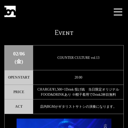
Event
02/06
COUNTER CULTURE vol.13
(金)
OPEN/START
20:00
CHARGE/¥1,500+1Drink 投げ銭 当日限定オリジナル
PRICE
FOOD&DRINKあり ※帽子着用でDrink2杯目無料
ACT
店内BGMがギタリストサトシの演奏になります。