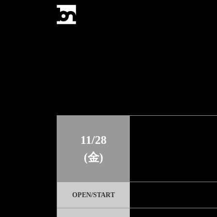
11/28
(金)
OPEN/START