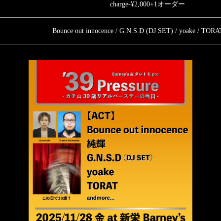
charge-¥2,000+1オーダー
Bounce out innocence / G.N.S.D (DJ SET) / yoake / TOR