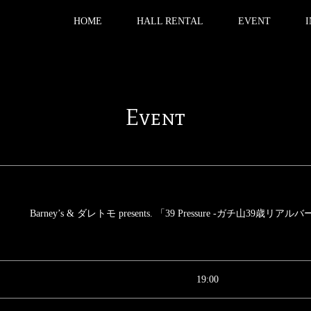
HOME
HALL RENTAL
EVENT
Event
Barney’s & ダレトモ presents. 「39 Pressure -ガチ山39歳
19:00